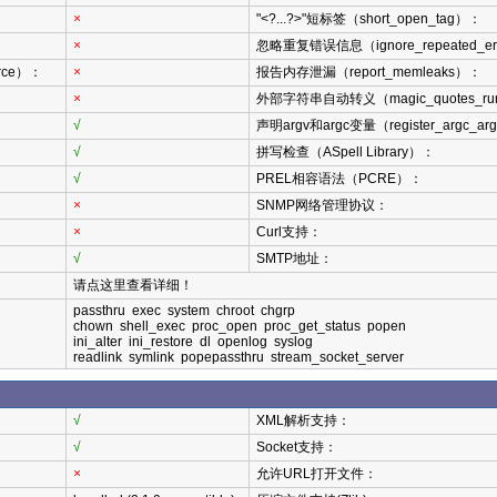
×
"<?...?>"短标签（short_open_tag）：
×
忽略重复错误信息（ignore_repeated_er
rce）：
×
报告内存泄漏（report_memleaks）：
×
外部字符串自动转义（magic_quotes_ru
√
声明argv和argc变量（register_argc_a
√
拼写检查（ASpell Library）：
√
PREL相容语法（PCRE）：
×
SNMP网络管理协议：
×
Curl支持：
√
SMTP地址：
请点这里查看详细！
passthru exec system chroot chgrp
chown shell_exec proc_open proc_get_status popen
ini_alter ini_restore dl openlog syslog
readlink symlink popepassthru stream_socket_server
√
XML解析支持：
√
Socket支持：
×
允许URL打开文件：