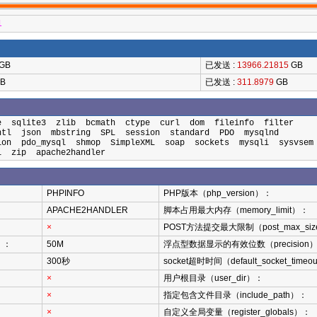
1
GB
已发送 :
13966.21815
GB
B
已发送 :
311.8979
GB
re sqlite3 zlib bcmath ctype curl dom fileinfo filter
ntl json mbstring SPL session standard PDO mysqlnd
tion pdo_mysql shmop SimpleXML soap sockets mysqli sysvs
sl zip apache2handler
PHPINFO
PHP版本（php_version）：
APACHE2HANDLER
脚本占用最大内存（memory_limit）：
×
POST方法提交最大限制（post_max_si
）：
50M
浮点型数据显示的有效位数（precision
300秒
socket超时时间（default_socket_timeo
×
用户根目录（user_dir）：
×
指定包含文件目录（include_path）：
×
自定义全局变量（register_globals）：