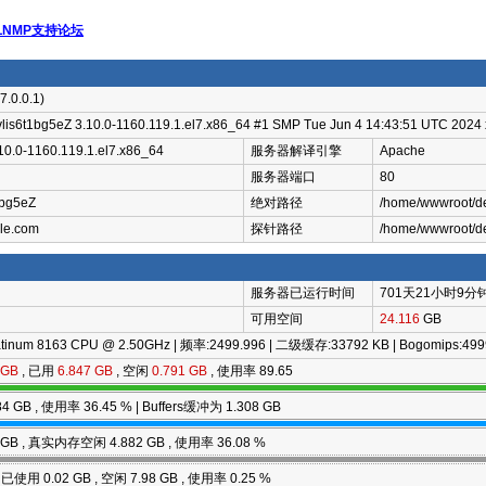
LNMP支持论坛
7.0.0.1)
lis6t1bg5eZ 3.10.0-1160.119.1.el7.x86_64 #1 SMP Tue Jun 4 14:43:51 UTC 2024
0-1160.119.1.el7.x86_64
服务器解译引擎
Apache
服务器端口
80
1bg5eZ
绝对路径
/home/wwwroot/de
le.com
探针路径
/home/wwwroot/de
服务器已运行时间
701天21小时9分
可用空间
24.116
GB
Platinum 8163 CPU @ 2.50GHz | 频率:2499.996 | 二级缓存:33792 KB | Bogomips:499
 GB
, 已用
6.847 GB
, 空闲
0.791 GB
, 使用率
89.65
84 GB
, 使用率
36.45
% | Buffers缓冲为
1.308 GB
 GB
, 真实内存空闲
4.882 GB
, 使用率
36.08
%
, 已使用
0.02 GB
, 空闲
7.98 GB
, 使用率
0.25
%