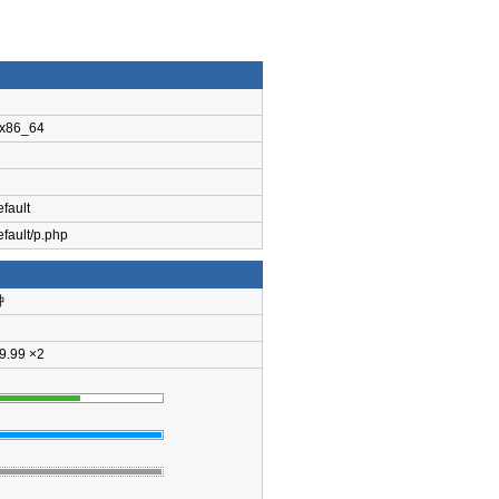
 x86_64
fault
fault/p.php
钟
9.99 ×2