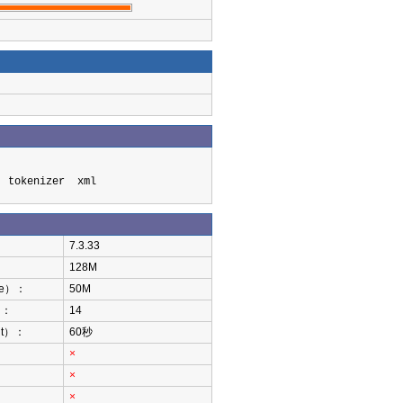
em tokenizer xml
7.3.33
128M
ze）：
50M
）：
14
ut）：
60秒
×
×
×