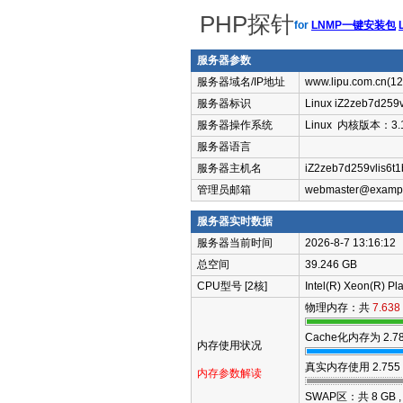
PHP探针
for
LNMP一键安装包
服务器参数
服务器域名/IP地址
www.lipu.com.cn(12
服务器标识
Linux iZ2zeb7d259v
服务器操作系统
Linux 内核版本：3.10.
服务器语言
服务器主机名
iZ2zeb7d259vlis6t
管理员邮箱
webmaster@examp
服务器实时数据
服务器当前时间
2026-8-7 13:16:12
总空间
39.246 GB
CPU型号 [2核]
Intel(R) Xeon(R) 
物理内存：共
7.638
Cache化内存为
2.7
内存使用状况
真实内存使用
2.755
内存参数解读
SWAP区：共 8 GB 