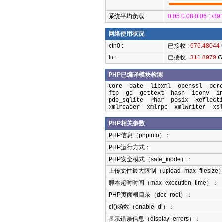
系统平均负载
0.05 0.08 0.06 1/39
网络使用状况
eth0 :
已接收 :
676.48044
lo :
已接收 :
311.8979
G
PHP已编译模块检测
Core date libxml openssl pc
ftp gd gettext hash iconv i
pdo_sqlite Phar posix Reflec
xmlreader xmlrpc xmlwriter x
PHP相关参数
PHP信息（phpinfo）：
PHP运行方式：
PHP安全模式（safe_mode）：
上传文件最大限制（upload_max_filesize
脚本超时时间（max_execution_time）：
PHP页面根目录（doc_root）：
dl()函数（enable_dl）：
显示错误信息（display_errors）：