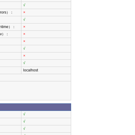
√
rors）：
×
√
ntime）：
×
rgv）：
×
×
√
×
√
localhost
√
√
√